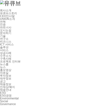
회사소개
유큐브스토리
CEO인사말
UNION소개
연혁
인증
파트너사
오시는길
문의하기
기술
연구소
비즈니스
ICT 서비스
솔루션
서비스
성공사례
수주소식
구축사례
프로젝트 인터뷰
뉴스룸
뉴스
홍보영상
자료실
투자정보
재무정보
공고
채용정보
인재상/복지
채용안내
ESG
ESG경영
Environmental
Social
Governance