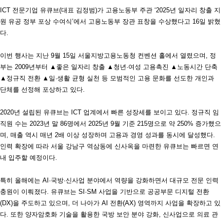
ICT 전문기업 유큐브(대표 김정범)가 고용노동부 주관 ‘2025년 일자리 창출 지
원 유공 정부 포상 수여식’에서 고용노동부 장관 표창을 수상했다고 16일 밝혔
다.
이번 행사는 지난 9월 15일 서울지방고용노동청 컨벤션 홀에서 열렸으며, 정
부는 2009년부터 ▲좋은 일자리 창출 ▲청년·여성 고용촉진 ▲노동시간 단축
▲정규직 전환 ▲일·생활 균형 실천 등 모범적인 고용 문화를 선도한 개인과
단체를 선정해 포상하고 있다.
2020년 설립된 유큐브는 ICT 업계에서 빠른 성장세를 보이고 있다. 정규직 임
직원 수는 2023년 말 86명에서 2025년 9월 기준 215명으로 약 250% 증가했으
며, 매출 역시 매년 2배 이상 성장하며 고용과 경영 성과를 동시에 달성했다.
인력 확장에 따라 서울 강남구 역삼동에 신사옥을 마련한 유큐브는 빠르면 연
내 입주할 예정이다.
특히 올해에는 AI·국방·신사업 분야에서 역량을 강화하면서 대규모 전문 인력
충원이 이뤄졌다. 유큐브는 SI·SM 사업을 기반으로 공공부문 디지털 전환
(DX)을 주도하고 있으며, 더 나아가 AI 전환(AX) 영역까지 사업을 확장하고 있
다. 또한 양자암호화 기술을 활용한 국방 보안 분야 강화, 신사업으로 의료 관