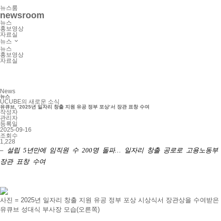
뉴스룸
newsroom
뉴스
홍보영상
자료실
뉴스
뉴스
홍보영상
자료실
News
뉴스
UCUBE의 새로운 소식
유큐브, ‘2025년 일자리 창출 지원 유공 정부 포상’서 장관 표창 수여
작성자
관리자
등록일
2025-09-16
조회수
1,228
– 설립 5년만에 임직원 수 200명 돌파… 일자리 창출 공로로 고용노동부
장관 표창 수여
사진 = 2025년 일자리 창출 지원 유공 정부 포상 시상식서 장관상을 수여받은
유큐브 성대식 부사장 모습(오른쪽)