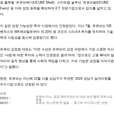
광 플랫폼 ‘유큐브메디(UCUBE Medi)’, 스마트팜 솔루션 ‘유큐브팜(UCUBE
Farm)’ 등 미래 성장 동력을 확보하며 ICT 전문기업으로서 입지를 넓히고 있
다.
이 같은 성장 가능성은 투자 시장에서도 인정받았다. 지난 7월, 유큐브는 GB
벤처스와 IBK캐피탈로부터 약 20억 원 규모의 시리즈A 투자를 유치하며 기술
력과 사업성을 동시에 입증받기도 했다.
유큐브 김정범 대표는 “이번 수상은 유큐브의 성장 과정에서 가장 소중한 자산
인 ‘사람’에 대한 투자와 노력이 인정받은 결과”라며, “앞으로도 고용 확대와 일
자리의 질적 향상을 통해 사회적 책임을 다하고, 지속 가능한 성장을 이어가겠
다”고 말했다.
한편, 유큐브는 지난해 12월 서울 강남구가 주관한 ‘2024 강남구 일자리창출
우수기업’으로도 선정된 바 있다.
목록
유큐브-지슨, 공공·엔터프라이즈 대상 보안 협력 파트너십
PREV
체결
유큐브, 유니콘에 한 걸음 … 중기부 ‘아기유니콘’ 선정
NEXT